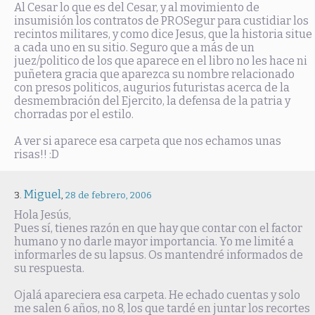
Al Cesar lo que es del Cesar, y al movimiento de
insumisión los contratos de PROSegur para custidiar los
recintos militares, y como dice Jesus, que la historia situe
a cada uno en su sitio. Seguro que a más de un
juez/politico de los que aparece en el libro no les hace ni
puñetera gracia que aparezca su nombre relacionado
con presos politicos, augurios futuristas acerca de la
desmembración del Ejercito, la defensa de la patria y
chorradas por el estilo.
A ver si aparece esa carpeta que nos echamos unas
risas!! :D
Miguel
,
28 de febrero, 2006
Hola Jesús,
Pues sí, tienes razón en que hay que contar con el factor
humano y no darle mayor importancia. Yo me limité a
informarles de su lapsus. Os mantendré informados de
su respuesta.
Ojalá apareciera esa carpeta. He echado cuentas y solo
me salen 6 años, no 8, los que tardé en juntar los recortes