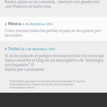
Bueno, quien no se consuela... siempre nos queda reir,
¿no? Pues no es mala cosa...
Mónica
,
6 de diciembre, 2011
Como recojas todas las perlas, el pan se va a poner por
las nubes.
Trebol-a
,
6 de diciembre, 2011
Si, ya he palpado el peligro de esta sección y lo cerca que
tiene convertir el blog en un monográfico de "Antología
del disparate" :D
Habrá que contenerse
El formulario para dejar en este apunte ya fué cerrado. Se cierran
automáticamente después de dos años de la publicación.
Gracias por tu interés.