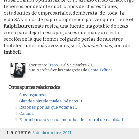
Nota
: Seamos optimistas. Sí, el PP arrasó en las urnas, ergo,
tenemos por delante cuatro años de chistes fáciles,
estudiantes de empresariales, demócrata-de-toda-la-
vida.SA y niños de papá compitiendo por ver quien tiene el
Ralph Lauren
más rosita, una fuente inagotable de risas
como para dejarla escapar, así es que inauguro esta
sección en la que iremos colgando perlas de nuestros
hintelectuales más avezados, sí, sí,
hintelectuales
, con
i
de
imbécil
.
Escrito por
Trebol-a
el 5 diciembre 2011
que lo archivó en las categorías de
Gente
,
Polí­tica
Otros apuntes relacionados
Sinverguenzas
Glandes hintelectuales ibéricos II
Razones por las que votar a IU
Canadá
El bombardeo y otros métodos de control de natalidad
alcheme
,
5 de diciembre, 2011