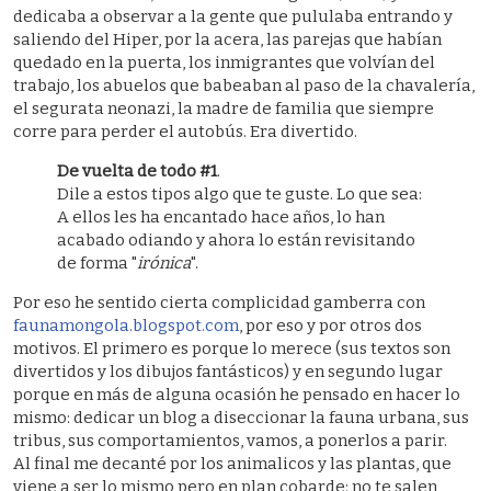
dedicaba a observar a la gente que pululaba entrando y
saliendo del Hiper, por la acera, las parejas que habían
quedado en la puerta, los inmigrantes que volvían del
trabajo, los abuelos que babeaban al paso de la chavalería,
el segurata neonazi, la madre de familia que siempre
corre para perder el autobús. Era divertido.
De vuelta de todo #1
.
Dile a estos tipos algo que te guste. Lo que sea:
A ellos les ha encantado hace años, lo han
acabado odiando y ahora lo están revisitando
de forma "
irónica
".
Por eso he sentido cierta complicidad gamberra con
faunamongola.blogspot.com
, por eso y por otros dos
motivos. El primero es porque lo merece (sus textos son
divertidos y los dibujos fantásticos) y en segundo lugar
porque en más de alguna ocasión he pensado en hacer lo
mismo: dedicar un blog a diseccionar la fauna urbana, sus
tribus, sus comportamientos, vamos, a ponerlos a parir.
Al final me decanté por los animalicos y las plantas, que
viene a ser lo mismo pero en plan cobarde: no te salen