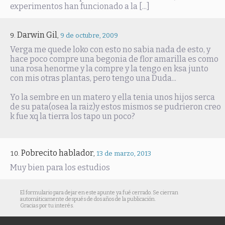
experimentos han funcionado a la [...]
Darwin Gil
,
9 de octubre, 2009
Verga me quede loko con esto no sabia nada de esto, y
hace poco compre una begonia de flor amarilla es como
una rosa henorme y la compre y la tengo en ksa junto
con mis otras plantas, pero tengo una Duda...
Yo la sembre en un matero y ella tenia unos hijos serca
de su pata(osea la raiz)y estos mismos se pudrieron creo
k fue xq la tierra los tapo un poco?
Pobrecito hablador
,
13 de marzo, 2013
Muy bien para los estudios
El formulario para dejar en este apunte ya fué cerrado. Se cierran
automáticamente después de dos años de la publicación.
Gracias por tu interés.