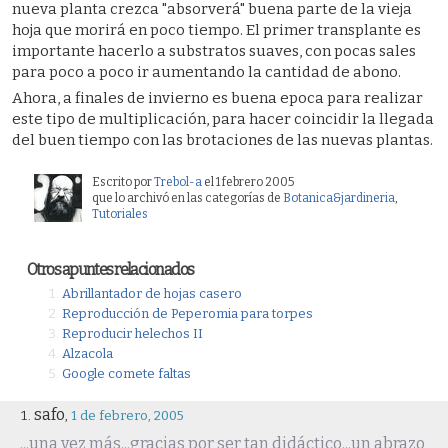
nueva planta crezca "absorverá" buena parte de la vieja
hoja que morirá en poco tiempo. El primer transplante es
importante hacerlo a substratos suaves, con pocas sales
para poco a poco ir aumentando la cantidad de abono.
Ahora, a finales de invierno es buena epoca para realizar
este tipo de multiplicación, para hacer coincidir la llegada
del buen tiempo con las brotaciones de las nuevas plantas.
Escrito por
Trebol-a
el 1 febrero 2005
que lo archivó en las categorías de
Botanica&jardineria
,
Tutoriales
Otros apuntes relacionados
Abrillantador de hojas casero
Reproducción de Peperomia para torpes
Reproducir helechos II
Alzacola
Google comete faltas
safo
,
1 de febrero, 2005
...una vez más...gracias por ser tan didáctico...un abrazo