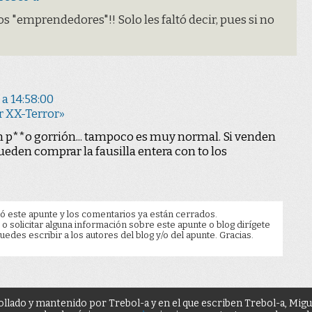
s "emprendedores"!! Solo les faltó decir, pues si no
 a 14:58:00
r XX-Terror»
un p**o gorrión... tampoco es muy normal. Si venden
ueden comprar la fausilla entera con to los
ó este apunte y los comentarios ya están cerrados.
 o solicitar alguna información sobre este apunte o blog dirígete
edes escribir a los autores del blog y/o del apunte. Gracias.
ollado y mantenido por Trebol-a y en el que escriben Trebol-a, Mig