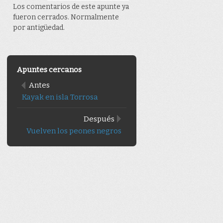
Los comentarios de este apunte ya
fueron cerrados. Normalmente
por antigüedad.
Apuntes cercanos
Antes
Kayak en isla Torrosa
Después
Vuelven los peones negros