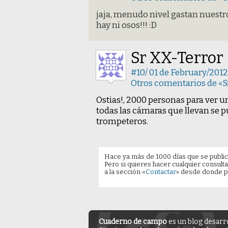
jaja, menudo nivel gastan nuestro
hay ni osos!!! :D
Sr XX-Terror
#10/ 01 de February/2012
Otros comentarios de «S
Ostias!, 2000 personas para ver 
todas las cámaras que llevan se p
trompeteros.
Hace ya más de 1000 días que se public
Pero si quieres hacer cualquier consulta
a la sección «
Contactar
» desde donde pu
Cuaderno de campo
es un blog desarr