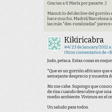
Gracias a tí María por pasarte. ;)
Manuti lo del declive del gorrión
hace mucho, Madrid/Barcelona inc
las más "des-ruralizadas" parece
Kikiricabra
#4/ 23 de January/2012 a 
Otros comentarios de «K
Jodo, petaca. Estas cosas es mejor
"Que es un gorrión africano que 
semejante desprecio y muestra de
No me cabe. Supongo que conocer
de risa cuando descubre que una g
medio ambiente. Vivimos en el m
Un saludo para todos.