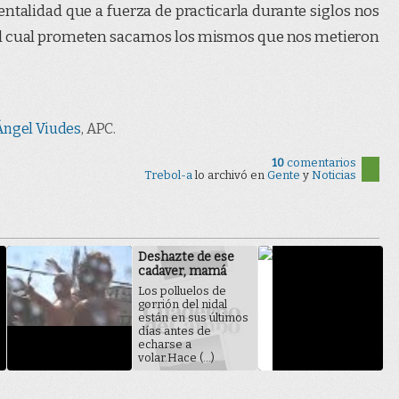
ntalidad que a fuerza de practicarla durante siglos nos
l cual prometen sacarnos los mismos que nos metieron
.Ángel Viudes
, APC.
10
comentarios
Trebol-a
lo archivó en
Gente
y
Noticias
Deshazte de ese
cadaver, mamá
Los polluelos de
gorrión del nidal
están en sus últimos
días antes de
echarse a
volar.Hace (...)