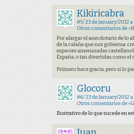
Kikiricabra
#5/ 23 de January/2012 a
Otros comentarios de «K
Por alargar el anecdotario de lo
de la calaña que nos gobierna: cr
especies amenazadas castellanol
España, o tan divertidas como el 
Primero hace gracia, pero si lo pi
Glocoru
#6/ 23 de January/2012 a
Otros comentarios de «
Ilustrativo de lo que sucede en est
Juan