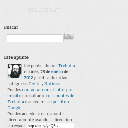
Buscar
Este apunte
fué publicado por
Trebol-a
el
lunes, 23 de
enero
de
2012
y archivado en las
categorias
Gente
y
Noticias
.
Puedes
contactar con el autor por
email
ó consultar
otros apuntes de
Trebol-a
ó acceder a su
perfil en
Google
.
Puedes acceder a este apunte
directamente usando la dirección
abreviada: