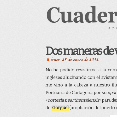
Ap
Dos maneras de v
lunes, 23 de enero de 2012
No he podido resistirme a la comp
ingleses alucinando con el avista
me vino a la cabeza a nuestro il
Portuaria de Cartagena por su «
par
«
cortesía nearthentalensis
» para de
del
Gorguel
(ampliación del puerto i