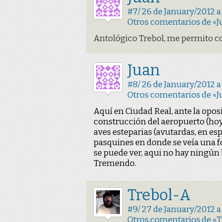
#7/ 26 de January/2012 a 
Otros comentarios de «J
Antológico Trebol, me permito c
Juan
#8/ 26 de January/2012 a 
Otros comentarios de «J
Aquí en Ciudad Real, ante la oposi
construcción del aeropuerto (hoy
aves esteparias (avutardas, en es
pasquines en donde se veía una f
se puede ver, aqui no hay ningún 
Tremendo.
Trebol-A
#9/ 27 de January/2012 a
Otros comentarios de «T