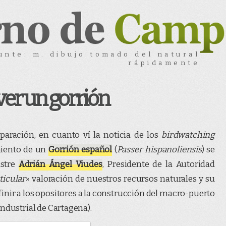
unte: m. dibujo tomado del natural
rápidamente
er un gorrión
aración, en cuanto ví la noticia de los
birdwatching
miento de un
Gorrión español
(
Passer hispanoliensis
) se
ustre
Adrián Ángel Viudes
, Presidente de la Autoridad
ticular
» valoración de nuestros recursos naturales y su
finir a los opositores a la construcción del macro-puerto
ndustrial de Cartagena).