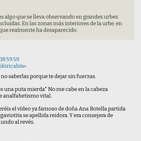
 es algo que se lleva observando en grandes urbes
luidas. En las zonas más interiores de la urbe, en
 que realmente ha desaparecido.
18:59:59
ikiricabra»
 no saberlas porque te dejar sin fuerzas.
es una puta mierda" No me cabe en la cabeza
 analfabetismo vital.
éis el vídeo ya famoso de doña Ana Botella partida
aviotita se apellida reidora. Y era consejera de
undo al revés.