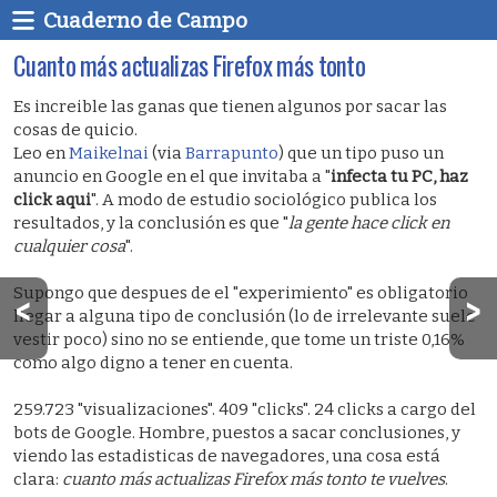
Cuaderno de Campo
Cuanto más actualizas Firefox más tonto
Es increible las ganas que tienen algunos por sacar las
cosas de quicio.
Leo en
Maikelnai
(via
Barrapunto
) que un tipo puso un
anuncio en Google en el que invitaba a "
infecta tu PC, haz
click aqui
". A modo de estudio sociológico publica los
resultados, y la conclusión es que "
la gente hace click en
cualquier cosa
".
Supongo que despues de el "experimiento" es obligatorio
llegar a alguna tipo de conclusión (lo de irrelevante suele
vestir poco) sino no se entiende, que tome un triste 0,16%
como algo digno a tener en cuenta.
259.723 "visualizaciones". 409 "clicks". 24 clicks a cargo del
bots de Google. Hombre, puestos a sacar conclusiones, y
viendo las estadisticas de navegadores, una cosa está
clara:
cuanto más actualizas Firefox más tonto te vuelves
.