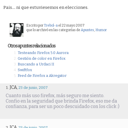
Pais.... ni que estuviesemos en elecciones.
Escrito por
Trebol-a
el 22 mayo 2007
que lo archivó en las categorías de
Apuntes
,
Humor
Otros apuntes relacionados
Testeando Firefox 5.0 Aurora
Gestión de color en Firefox
Buscando a Urdaci II
Swiftfox
Feed de Firefox a Akregator
JCA
,
23 de junio, 2007
Cuanto más uso firefox, más seguro me siento.
Confio en la seguridad que brinda Firefox, eso me da
confianza, para ser un poco descuidado con los click :)
JCA
,
23 de junio, 2007