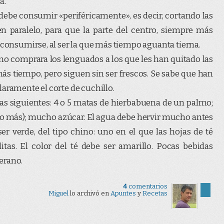
a.
debe consumir «periféricamente», es decir, cortando las
n paralelo, para que la parte del centro, siempre más
 consumirse, al ser la que más tiempo aguanta tierna.
no comprara los lenguados a los que les han quitado las
más tiempo, pero siguen sin ser frescos. Se sabe que han
laramente el corte de cuchillo.
las siguientes: 4 o 5 matas de hierbabuena de un palmo;
no más); mucho azúcar. El agua debe hervir mucho antes
ser verde, del tipo chino: uno en el que las hojas de té
tas. El color del té debe ser amarillo. Pocas bebidas
erano.
4
comentarios
Miguel
lo archivó en
Apuntes
y
Recetas