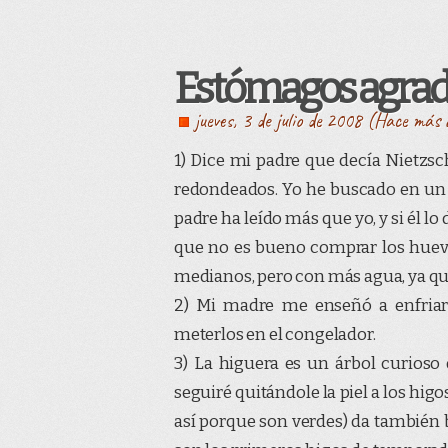
Estómagos agrad
jueves, 3 de julio de 2008 (Hace más
1) Dice mi padre que decía Nietzs
redondeados. Yo he buscado en un p
padre ha leído más que yo, y si él lo
que no es bueno comprar los huev
medianos, pero con más agua, ya que 
2) Mi madre me enseñó a enfriar 
meterlos en el congelador.
3) La higuera es un árbol curios
seguiré quitándole la piel a los hig
así porque son verdes) da también b