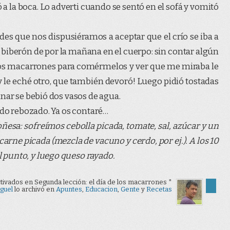
hó a la boca. Lo adverti cuando se sentó en el sofá y vomitó
des que nos dispusiéramos a aceptar que el crío se iba a
 biberón de por la mañana en el cuerpo: sin contar algún
os macarrones para comérmelos y ver que me miraba le
y le eché otro, que también devoró! Luego pidió tostadas
nar se bebió dos vasos de agua.
ado rebozado. Ya os contaré…
ñesa: sofreímos cebolla picada, tomate, sal, azúcar y un
arne picada (mezcla de vacuno y cerdo, por ej.). A los 10
punto, y luego queso rayado.
tivados
en Segunda lección: el día de los macarrones *
guel
lo archivó en
Apuntes
,
Educacion
,
Gente
y
Recetas