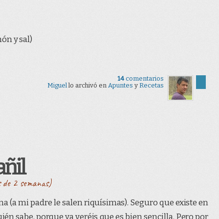
món y sal)
14
comentarios
Miguel
lo archivó en
Apuntes
y
Recetas
añil
s de 2 semanas)
na (a mi padre le salen riquísimas). Seguro que existe en
én sabe, porque ya veréis que es bien sencilla. Pero por