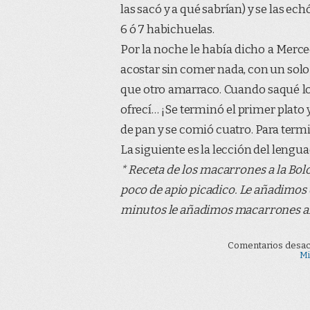
las sacó y a qué sabrían) y se las ec
6 ó 7 habichuelas.
Por la noche le había dicho a Merce
acostar sin comer nada, con un solo
que otro amarraco. Cuando saqué l
ofrecí… ¡Se terminó el primer plato 
de pan y se comió cuatro. Para termi
La siguiente es la lección del lengu
* Receta de los macarrones a la Bolo
poco de apio picadico. Le añadimos c
minutos le añadimos macarrones al 
Comentarios desac
Mi