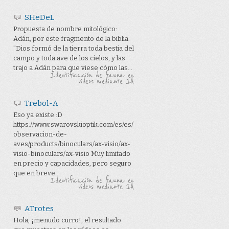
SHeDeL
Propuesta de nombre mitológico:
Adán, por este fragmento de la biblia:
"Dios formó de la tierra toda bestia del
campo y toda ave de los cielos, y las
trajo a Adán para que viese cómo las...
Identificación de fauna en
vídeos mediante IA
Trebol-A
Eso ya existe :D
https://www.swarovskioptik.com/es/es/
observacion-de-
aves/products/binoculars/ax-visio/ax-
visio-binoculars/ax-visio Muy limitado
en precio y capacidades, pero seguro
que en breve...
Identificación de fauna en
vídeos mediante IA
ATrotes
Hola, ¡menudo curro!, el resultado