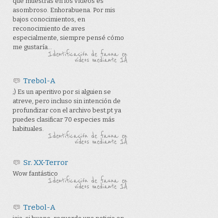
que muestras en los vídeos es
asombroso. Enhorabuena. Por mis
bajos conocimientos, en
reconocimiento de aves
especialmente, siempre pensé cómo
me gustaría...
Identificación de fauna en
vídeos mediante IA
Trebol-A
;) Es un aperitivo por si alguien se
atreve, pero incluso sin intención de
profundizar con el archivo best.pt ya
puedes clasificar 70 especies más
habituales.
Identificación de fauna en
vídeos mediante IA
Sr. XX-Terror
Wow fantástico
Identificación de fauna en
vídeos mediante IA
Trebol-A