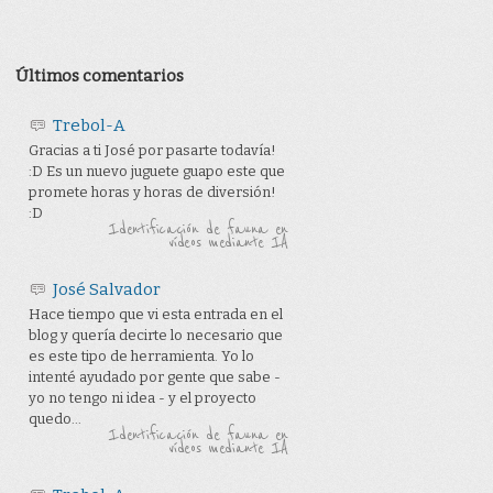
Últimos comentarios
Trebol-A
Gracias a ti José por pasarte todavía!
:D Es un nuevo juguete guapo este que
promete horas y horas de diversión!
:D
Identificación de fauna en
vídeos mediante IA
José Salvador
Hace tiempo que vi esta entrada en el
blog y quería decirte lo necesario que
es este tipo de herramienta. Yo lo
intenté ayudado por gente que sabe -
yo no tengo ni idea - y el proyecto
quedo...
Identificación de fauna en
vídeos mediante IA