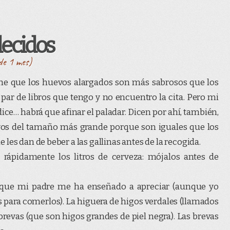
ecidos
 de 1 mes)
che que los huevos alargados son más sabrosos que los
ar de libros que tengo y no encuentro la cita. Pero mi
 dice… habrá que afinar el paladar. Dicen por ahí, también,
os del tamaño más grande porque son iguales que los
les dan de beber a las gallinas antes de la recogida.
rápidamente los litros de cerveza: mójalos antes de
o que mi padre me ha enseñado a apreciar (aunque yo
os para comerlos). La higuera de higos verdales (llamados
revas (que son higos grandes de piel negra). Las brevas