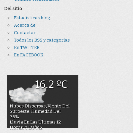
Del sitio
Estadísticas blog
Acerca de
Contactar
Todos los RSS y categorias
En TWITTER
En FACEBOOK
16.2 ºC
Nubes Dispersas, Viento Del
Suroeste. Humedad Del
76%
Lluvia En Las Últimas 12
Horas: 0 Lts/m2