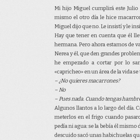
Mi hijo Miguel cumplirá este Julio
mismo el otro día le hice macarron
Miguel dijo que no. Le insistí y le insi
Hay que tener en cuenta que él lle
hermana. Pero ahora estamos de va
Nerea y él, que den grandes proble
he empezado a cortar por lo sa
«capricheo» en un área de la vida se 
– ¿No quieres macarrones?
– No
– Pues nada. Cuando tengas hambre 
Algunos llantos a lo largo del día. 
meterlos en el frigo cuando pasar
pedía ni agua: se la bebía él mismo d
descuido sacó unas habichuelas q