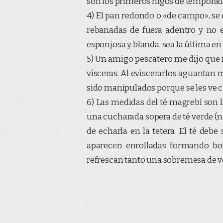
son los primeros higos de temporad
4) El pan redondo o «de campo», se 
rebanadas de fuera adentro y no e
esponjosa y blanda, sea la última en
5) Un amigo pescatero me dijo que 
vísceras. Al eviscerarlos aguantan 
sido manipulados porque se les ve c
6) Las medidas del té magrebí son 
una cucharada sopera de té verde (
de echarla en la tetera. El té debe 
aparecen enrolladas formando boli
refrescan tanto una sobremesa de v