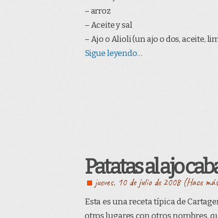
– arroz
– Aceite y sal
– Ajo o Alioli (un ajo o dos, aceite, li
Sigue leyendo…
Patatas al ajo cab
jueves, 10 de julio de 2008 (Hace má
Esta es una receta típica de Cartage
otros lugares con otros nombres, qui