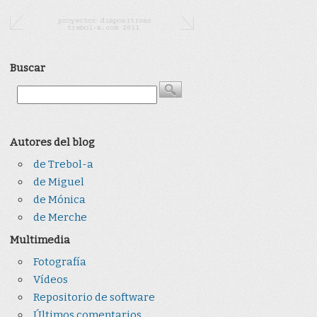
Buscar
Autores del blog
de Trebol-a
de Miguel
de Mónica
de Merche
Multimedia
Fotografía
Vídeos
Repositorio de software
Últimos comentarios