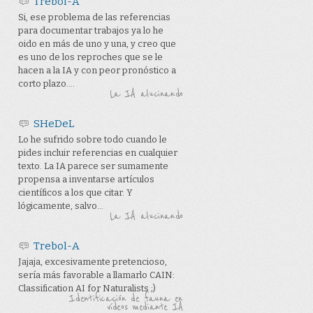
Trebol-A
Si, ese problema de las referencias
para documentar trabajos ya lo he
oido en más de uno y una, y creo que
es uno de los reproches que se le
hacen a la IA y con peor pronóstico a
corto plazo....
La IA alucinando
SHeDeL
Lo he sufrido sobre todo cuando le
pides incluir referencias en cualquier
texto. La IA parece ser sumamente
propensa a inventarse artículos
científicos a los que citar. Y
lógicamente, salvo...
La IA alucinando
Trebol-A
Jajaja, excesivamente pretencioso,
sería más favorable a llamarlo CAIN:
Classification AI for Naturalists ;)
Identificación de fauna en
vídeos mediante IA