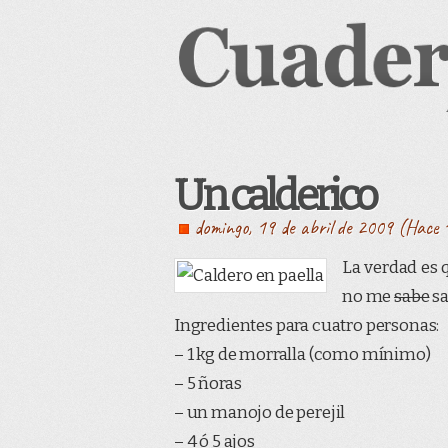
Un calderico
domingo, 19 de abril de 2009 (Hace 
La verdad es 
no me
sabe
sa
Ingredientes para cuatro personas:
– 1 kg de morralla (como mínimo)
– 5 ñoras
– un manojo de perejil
– 4 ó 5 ajos