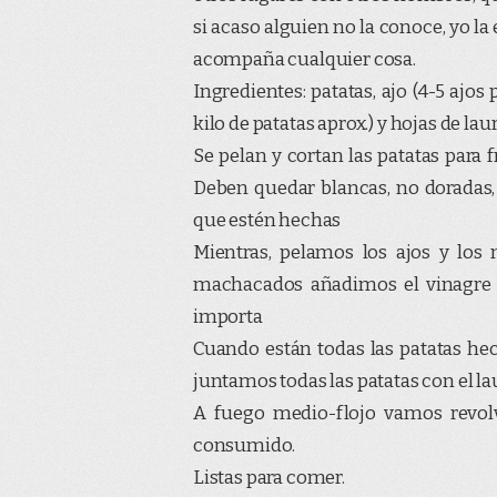
si acaso alguien no la conoce, yo la
acompaña cualquier cosa.
Ingredientes: patatas, ajo (4-5 ajos
kilo de patatas aprox.) y hojas de laur
Se pelan y cortan las patatas para 
Deben quedar blancas, no doradas,
que estén hechas
Mientras, pelamos los ajos y lo
machacados añadimos el vinagre y
importa
Cuando están todas las patatas he
juntamos todas las patatas con el la
A fuego medio-flojo vamos revolv
consumido.
Listas para comer.