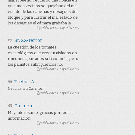
jaja, si bueno, recuerdo una noticia en
que unos vecinos se quejaban del mal
estado de las cañerias y desagues del
bloque y para ilustrar el mal estado de
los desagues el cámara grababa la...
Repobladores espontáneos
Sr. XX-Terror
La cuestión de los tomates
escatológicos que crecen aislados en
rincones apartados si la conocía, pero
los palmitos subhiguéricos no.
Repobladores espontáneos
Trebol-A
Gracias a ti Carmen!
Repobladores espontáneos
Carmen
Muy interesante, gracias por toda la
información
Repobladores espontáneos