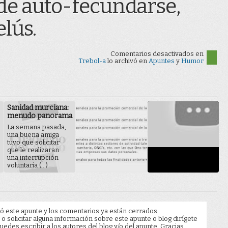
de auto-fecundarse,
lús.
Comentarios desactivados
en
Trebol-a
lo archivó en
Apuntes
y
Humor
Sanidad murciana:
menudo panorama
La semana pasada,
una buena amiga
tuvo que solicitar
que le realizaran
una interrupción
voluntaria (...)
ó este apunte y los comentarios ya están cerrados.
 o solicitar alguna información sobre este apunte o blog dirígete
edes escribir a los autores del blog y/o del apunte. Gracias.