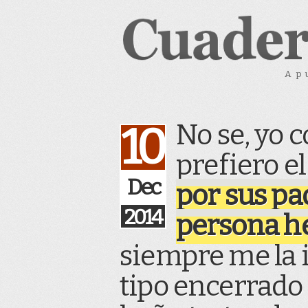
Ap
No se, yo 
10
prefiero el
Dec
por sus pa
2014
persona h
siempre me la
tipo encerrado 