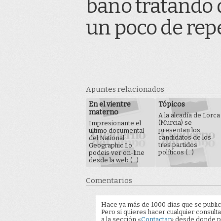
baño tratando 
un poco de repe
Apuntes relacionados
En el vientre
Tópicos
materno
A la alcadía de Lorca
(Murcia) se
Impresionante el
presentan los
ultimo documental
candidatos de los
del National
tres partidos
Geographic.Lo
políticos (...)
podeis ver on-line
desde la web (...)
Comentarios
Hace ya más de 1000 días que se public
Pero si quieres hacer cualquier consulta
a la sección «
Contactar
» desde donde pu