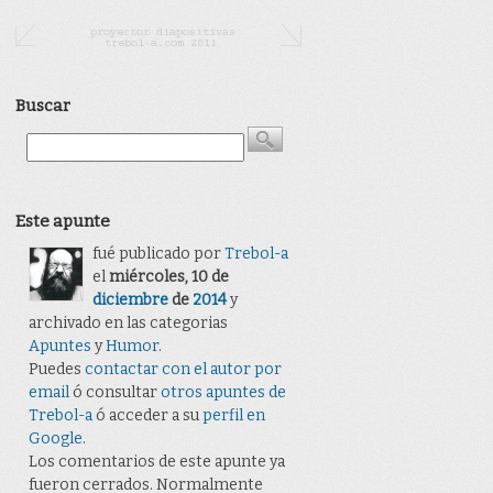
Buscar
Este apunte
fué publicado por
Trebol-a
el
miércoles, 10 de
diciembre
de
2014
y
archivado en las categorias
Apuntes
y
Humor
.
Puedes
contactar con el autor por
email
ó consultar
otros apuntes de
Trebol-a
ó acceder a su
perfil en
Google
.
Los comentarios de este apunte ya
fueron cerrados. Normalmente