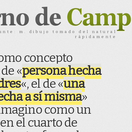
unte: m. dibujo tomado del natural
rápidamente
como concepto
 de «
persona hecha
dres
«, el de «
una
echa a sí misma
»
 imagino como un
en el cuarto de