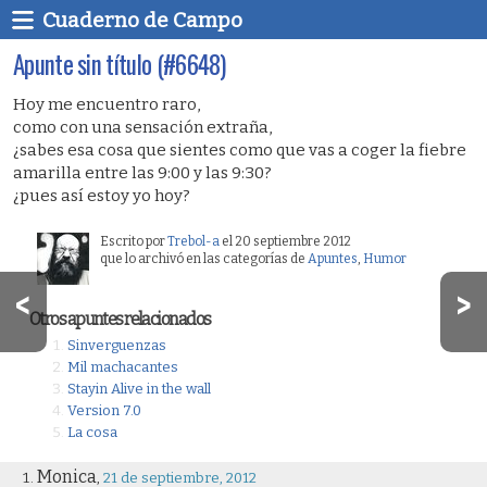
Cuaderno de Campo
Apunte sin título (#6648)
Hoy me encuentro raro,
como con una sensación extraña,
¿sabes esa cosa que sientes como que vas a coger la fiebre
amarilla entre las 9:00 y las 9:30?
¿pues así estoy yo hoy?
Escrito por
Trebol-a
el 20 septiembre 2012
que lo archivó en las categorías de
Apuntes
,
Humor
Otros apuntes relacionados
Sinverguenzas
Mil machacantes
Stayin Alive in the wall
Version 7.0
La cosa
Monica
,
21 de septiembre, 2012