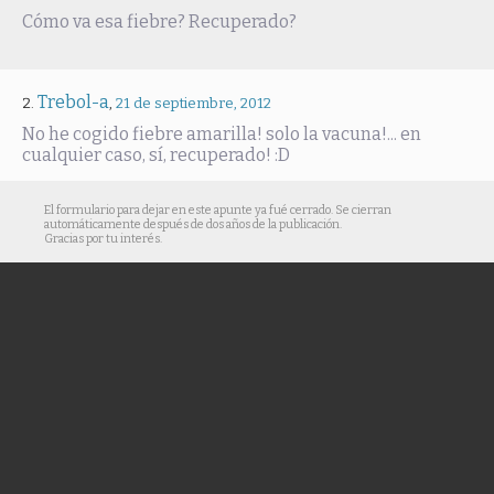
Cómo va esa fiebre? Recuperado?
Trebol-a
,
21 de septiembre, 2012
No he cogido fiebre amarilla! solo la vacuna!... en
cualquier caso, sí, recuperado! :D
El formulario para dejar en este apunte ya fué cerrado. Se cierran
automáticamente después de dos años de la publicación.
Gracias por tu interés.