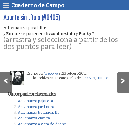
Cuaderno de Campo
Apunte sin título (#6405)
Adivinanza piratilla:
¿ En que se parecen
divxonline.info
y
Rocky
?
(arrastra y selecciona a partir de los
dos puntos para leer):
Pues en que ambos están llenos de
captchas
.
Escrito por
Trebol-a
el 23 febrero 2012
que lo archivó en las categorías de
Cine&TV
,
Humor
Otros apuntes relacionados
Adivinanza pajarera
Adivinanza jardinera
Adivinanza botánica, III
Adivinanza clerical
Adivinanza a vista de drone