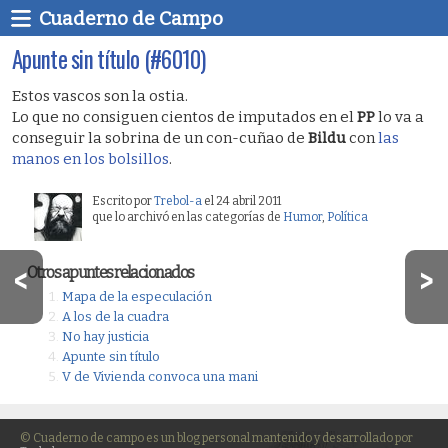
Cuaderno de Campo
Apunte sin título (#6010)
Estos vascos son la ostia.
Lo que no consiguen cientos de imputados en el
PP
lo va a
conseguir la sobrina de un con-cuñao de
Bildu
con
las
manos en los bolsillos
.
Escrito por
Trebol-a
el 24 abril 2011
que lo archivó en las categorías de
Humor
,
Polí­tica
Otros apuntes relacionados
Mapa de la especulación
A los de la cuadra
No hay justicia
Apunte sin título
V de Vivienda convoca una mani
© Cuaderno de campo es un blog personal mantenido y desarrollado por