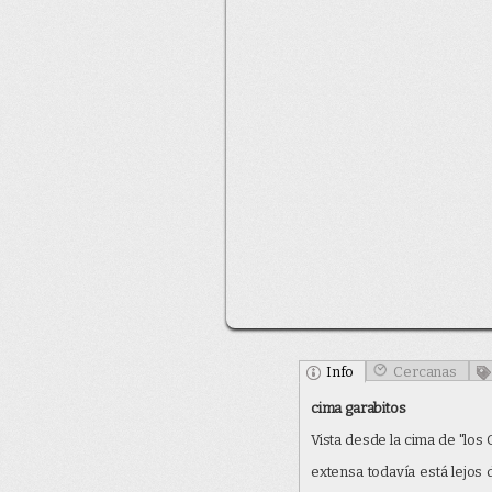
Info
Cercanas
Geolocalización
:
37.59192
cima garabitos
Cercanas
Etiquetas
Enlaces directos
: Pulsa sobre al
: Hay
2
panorámica
a esta pa
Vista desde la cima de "los 
clasificación.
extensa todavía está lejo
360
roundus8126