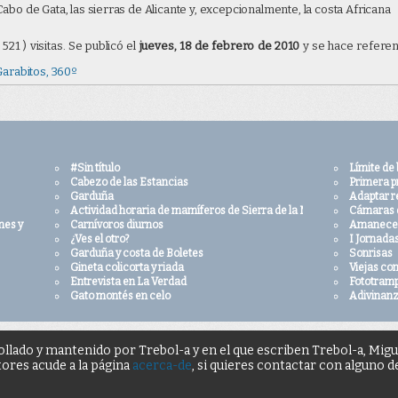
abo de Gata, las sierras de Alicante y, excepcionalmente, la costa Africana
bitos
 521 )
visitas. Se publicó el
jueves, 18 de febrero de 2010
y se hace referen
ámica en tu web puedes usar el siguiente código para hacerlo. Las condi
arabitos, 360º
e cada página (
área CC en fondo negro
). Para cualquier otra duda ponte en
vo que se indique expresamente lo contrario el autor es siempre
Trebol-a
#Sin título
Límite de
Cabezo de las Estancias
Primera p
Garduña
Adaptar re
Actividad horaria de mamíferos de Sierra de la Muela y Cabo Tiños
Cámaras 
nes y aplausos
Carnívoros diurnos
Amanecer
¿Ves el otro?
I Jornada
Garduña y costa de Boletes
Sonrisas
Gineta colicorta y riada
Viejas co
Entrevista en La Verdad
Fototram
Gato montés en celo
Adivinanz
ollado y mantenido por Trebol-a y en el que escriben Trebol-a, Mig
tores acude a la página
acerca-de
, si quieres contactar con alguno 