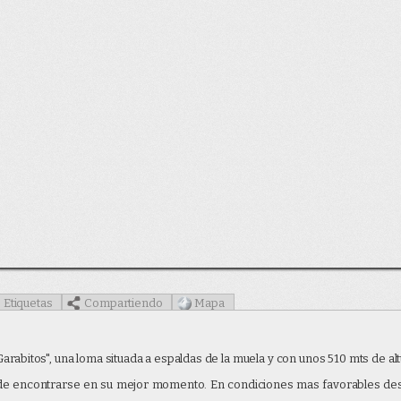
Etiquetas
Compartiendo
Mapa
7000000
,
-1.096916000000
gunas de las etiquetas para buscar otras imágenes ó vídeos con los
s publicadas en fechas cercanas a esta.
norámica
Garabitos", una loma situada a espaldas de la muela y con unos 510 mts de al
s de encontrarse en su mejor momento. En condiciones mas favorables de
muela
cimas
garabitos
cartagena
panoramica