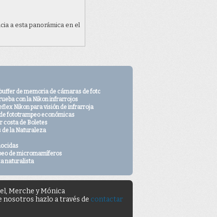
cia a esta panorámica en el
ciones de derechos de autor
 contacto con nosotros desde
 buffer de memoria de cámaras de fototrampeo
rueba con la Nikon infrarrojos
flex Nikon para visión de infrarroja
o
de fototrampeo económicas
 costa de Boletes
s de la Naturaleza
nocidas
peo de micromamíferos
a naturalista
uel, Merche y Mónica
de nosotros hazlo a través de
contactar