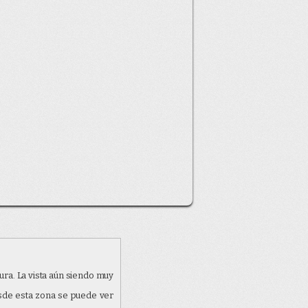
 que esta imagen comparte
tura. La vista aún siendo muy
sde esta zona se puede ver
s
hugin
paisajes