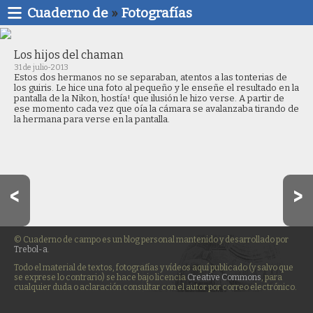
Cuaderno de
»
Fotografías
Los hijos del chaman
31 de julio-2013
Estos dos hermanos no se separaban, atentos a las tonterias de
los guiris. Le hice una foto al pequeño y le enseñe el resultado en la
pantalla de la Nikon, hostía! que ilusión le hizo verse. A partir de
ese momento cada vez que oía la cámara se avalanzaba tirando de
la hermana para verse en la pantalla.
© Cuaderno de campo es un blog personal mantenido y desarrollado por
Trebol-a
.
Todo el material de textos, fotografías y vídeos aquí publicado (y salvo que
se exprese lo contrario) se hace bajo licencia
Creative Commons
, para
cualquier duda o aclaración consultar con el autor por correo electrónico.