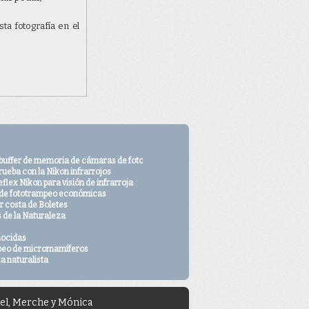
eo
ta fotografía en el
e derechos de autor
 con nosotros desde
 buffer de memoria de cámaras de fototrampeo
rueba con la Nikon infrarrojos
flex Nikon para visión de infrarroja
o
de fototrampeo económicas
 costa de Boletes
s de la Naturaleza
nocidas
peo de micromamíferos
a naturalista
uel, Merche y Mónica