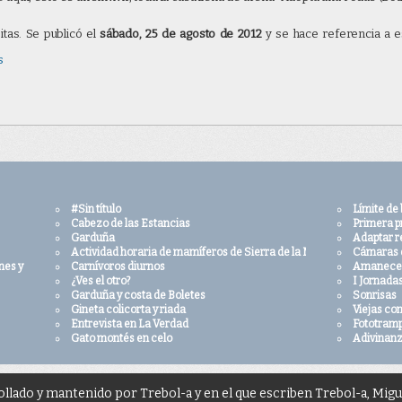
ado
arenales
planiformes
camuflaje
Peces
buc
itas. Se publicó el
sábado, 25 de agosto de 2012
y se hace referencia a es
s
 tu web puedes usar el siguiente código para hacerlo. Las condiciones d
ágina (
área CC en fondo negro
). Para cualquier otra duda ponte en contacto
e indique expresamente lo contrario el autor es siempre
Trebol-a
#Sin título
Límite de
Cabezo de las Estancias
Primera p
Garduña
Adaptar re
Actividad horaria de mamíferos de Sierra de la Muela y Cabo Tiños
Cámaras 
nes y aplausos
Carnívoros diurnos
Amanecer
¿Ves el otro?
I Jornada
Garduña y costa de Boletes
Sonrisas
Gineta colicorta y riada
Viejas co
Entrevista en La Verdad
Fototram
Gato montés en celo
Adivinanz
ollado y mantenido por Trebol-a y en el que escriben Trebol-a, Mig