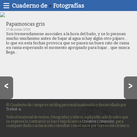
Cuaderno de
»
Fotografías
Papamoscas gris
17 de junio-2011
Son tremendamene asociales a la hora del baño, y se lo piensan
mucho muchisimo antes de bajar al agua si hay algún otro pájaro...
lo que en esta fechas provoca que se pasen un buen rato de rama
en rama esperando el momento apropiado para bajar... que nunca
llega...
© Cuaderno de campo es un blog personal mantenido y desarrollado por
Trebol-a
.
Todo el material de textos, fotografías y vídeos aquí publicado (y salvo que
se exprese lo contrario) se hace bajo licencia
Creative Commons
, para
cualquier duda o aclaración consultar con el autor por correo electrónico.