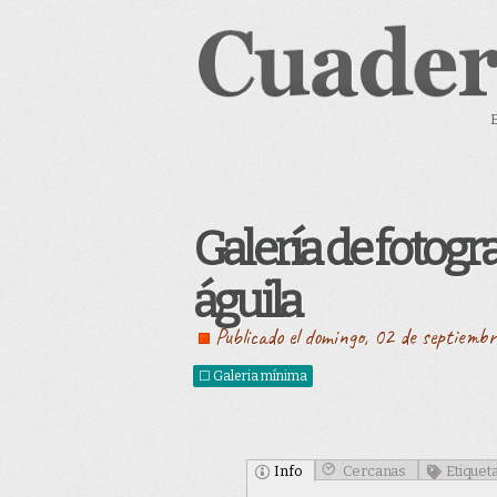
Galería de fotogra
águila
Publicado el domingo, 02 de septiemb
☐ Galeria mínima
Info
Cercanas
Etiquet