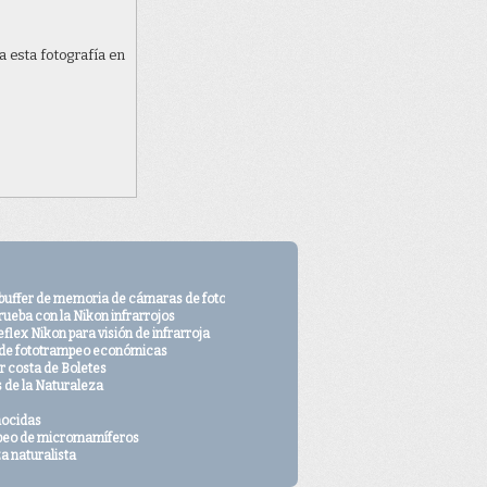
ta imagen comparte
a esta fotografía en
e derechos de autor
 con nosotros desde
 buffer de memoria de cámaras de fototrampeo
rueba con la Nikon infrarrojos
flex Nikon para visión de infrarroja
o
de fototrampeo económicas
 costa de Boletes
s de la Naturaleza
nocidas
peo de micromamíferos
a naturalista