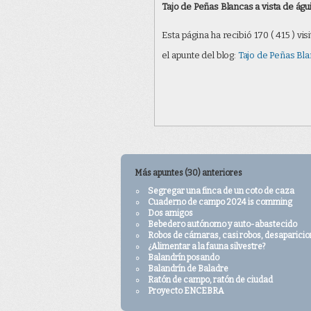
Tajo de Peñas Blancas a vista de águi
Cercanas
Etiquetas
Enlaces directos
: Pulsa sobre algunas d
: Hay
2
fotografías publica
a esta fotografía
clasificación.
Esta página ha recibió
170 ( 415 )
visi
peñasblancas
drone
el apunte del blog:
Tajo de Peñas Blan
Insertar
Si quieres usar esta fotografía en
puedes consultarlas al pie de cada p
la sección "
Contactar
". Salvo que s
Más apuntes (30) anteriores
Segregar una finca de un coto de caza
Cuaderno de campo 2024 is comming
Dos amigos
Bebedero autónomo y auto-abastecido
Robos de cámaras, casi robos, desaparicio
¿Alimentar a la fauna silvestre?
Balandrín posando
Balandrín de Baladre
Ratón de campo, ratón de ciudad
Proyecto ENCEBRA