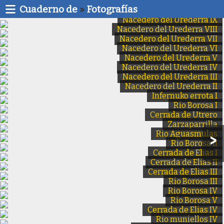
Cuaderno de
»
Fotografías
Nacedero del Urederra IX
Nacedero del Urederra VIII
Nacedero del Urederra VII
Nacedero del Urederra VI
Nacedero del Urederra V
Nacedero del Urederra IV
Nacedero del Urederra III
Nacedero del Urederra II
Infernuko errota I
Rio Borosa I
Cerrada de Utrero
Zarzaparrilla
Rio Aguasmulas
Rio Borosa II
Cerrada de Elias I
Cerrada de Elias II
Cerrada de Elias III
Rio Borosa III
Rio Borosa IV
Rio Borosa V
Cerrada de Elias IV
Rio muniellos IV