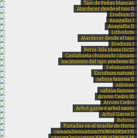
Tajo de Peñas blancas
Atardecer desde el tajo II
Erodium II
Anagallis I
Anagallis II
Lithodora
Atardecer desde el tajo
Erodium I
Perin-Isla plana Dic12
Castañuela chupando cámara
nacimiento del tajo, praderas III
3 elementos
Escultura natural
sabina famosa II
sabinas
sabina famosa
Arroyo Cedro III
Arroyo Cedro
Arbol garoe ó arbol santo
Arbol Garoe II
Babosa
Pintadas en el muelle de Horta
camara2miniatura20080428114331
camara2miniatura20080428090138