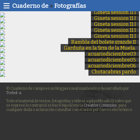
Cuaderno de
»
Fotografías
Gineta session 11 I
Gineta session 11 I
Gineta session 11 I
Gineta session 11 I
Gineta session 11 I
Rambla del bolete grande II
Garduña en la Srra de la Muela.
acuariodiciembre03
acuariodiciembre05
acuariodiciembre06
Chotacabras pardo
© Cuaderno de campo es un blog personal mantenido y desarrollado por
Trebol-a
.
Todo el material de textos, fotografías y vídeos aquí publicado (y salvo que
se exprese lo contrario) se hace bajo licencia
Creative Commons
, para
cualquier duda o aclaración consultar con el autor por correo electrónico.