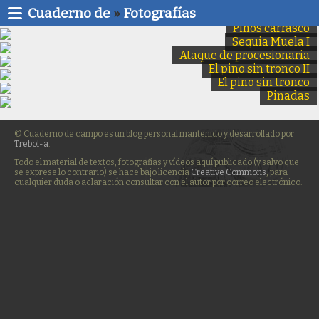
Cuaderno de
»
Fotografías
Pinos carrasco
Sequia Muela I
Ataque de procesionaria
El pino sin tronco II
El pino sin tronco
Pinadas
© Cuaderno de campo es un blog personal mantenido y desarrollado por
Trebol-a
.
Todo el material de textos, fotografías y vídeos aquí publicado (y salvo que
se exprese lo contrario) se hace bajo licencia
Creative Commons
, para
cualquier duda o aclaración consultar con el autor por correo electrónico.